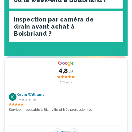
Inspection par caméra de
drain avant achat à
Boisbriand ?
4,8
/5
151 avis
Kevin Williams
il y a un mois
Service impeccable à Blainville et très professionnel
Zoubi
5 Étoi