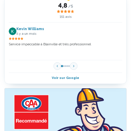
4,8
/5
151 avis
Kevin Williams
il y a un mois
Service impeccable à Blainville et très professionnel
Zoubi
5 Étoi
Voir sur Google