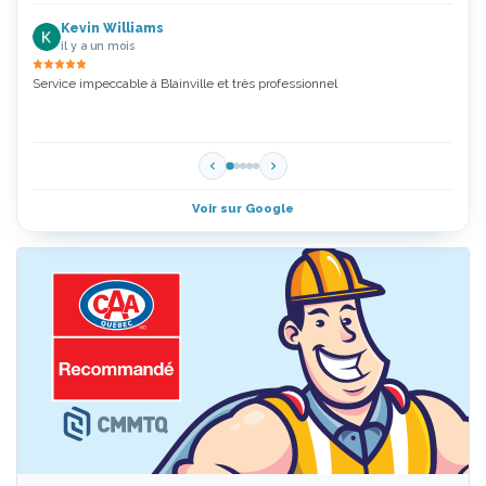
Kevin Williams
il y a un mois
Service impeccable à Blainville et très professionnel
Zoubi
5 Étoi
Voir sur Google