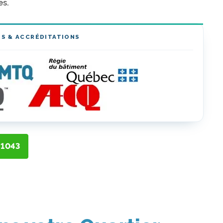
es.
NS & ACCRÉDITATIONS
-1043