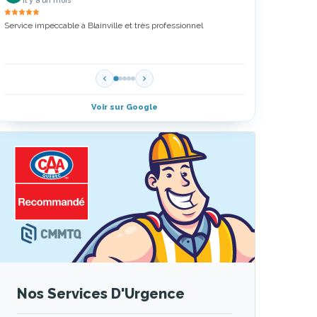
Service impeccable à Blainville et très professionnel
Zoubir a fait un exc
Merci Drain 5 Étoil
Voir sur Google
Nos Services D'Urgence