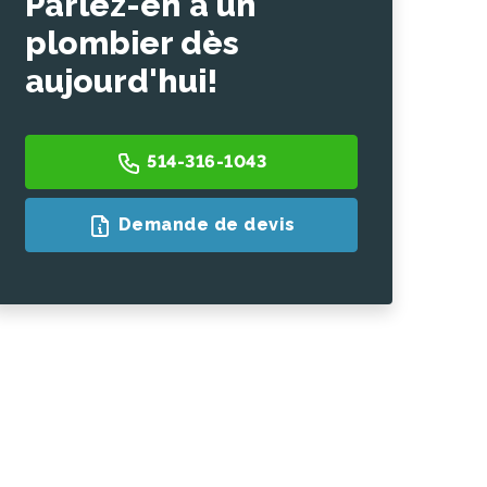
Parlez-en à un
plombier dès
aujourd'hui!
514-316-1043
Demande de devis