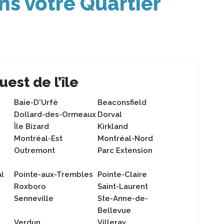
s votre Quartier
est de l’île
Baie-D'Urfé
Beaconsfield
Dollard-des-Ormeaux
Dorval
Île Bizard
Kirkland
Montréal-Est
Montréal-Nord
Outremont
Parc Extension
l
Pointe-aux-Trembles
Pointe-Claire
Roxboro
Saint-Laurent
Senneville
Ste-Anne-de-
Bellevue
Verdun
Villeray