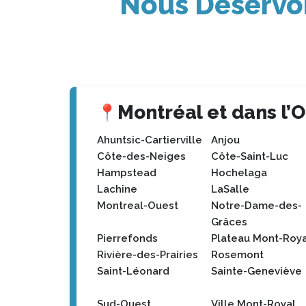
Nous Déservon
Montréal et dans l’Ou
📍
Ahuntsic-Cartierville
Anjou
Côte-des-Neiges
Côte-Saint-Luc
Hampstead
Hochelaga
Lachine
LaSalle
Montreal-Ouest
Notre-Dame-des-
Grâces
Pierrefonds
Plateau Mont-Roya
Rivière-des-Prairies
Rosemont
Saint-Léonard
Sainte-Geneviève
Sud-Ouest
Ville Mont-Royal