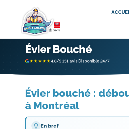
ACCUE
Évier Bouché
4,8/5
·
151 avis
·
Disponible 24/7
★★★★★
Évier bouché : débou
à Montréal
En bref