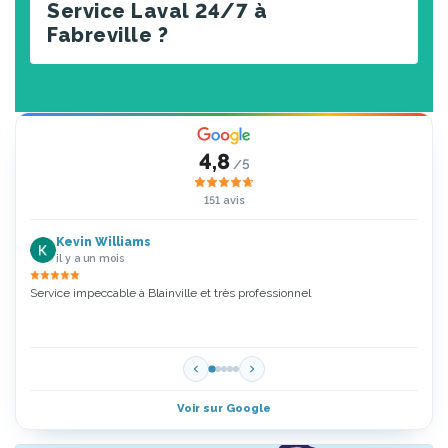
Service Laval 24/7 à
Fabreville ?
4,8
/5
151 avis
Kevin Williams
il y a un mois
Service impeccable à Blainville et très professionnel
Zoubi
5 Étoi
Voir sur Google