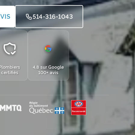
VIS
514-316-1043
Plombiers
4,8 sur Google
certifiés
100+ avis