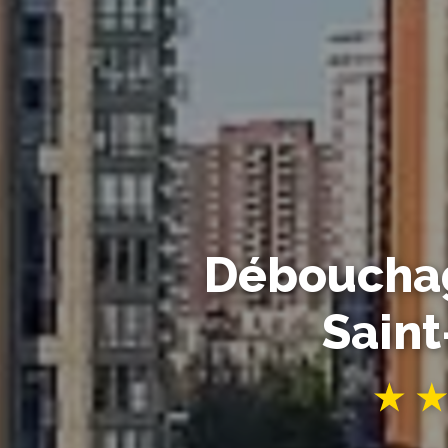
Débouchag
Sain