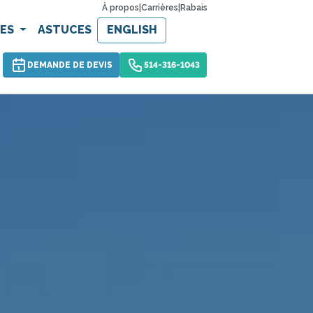
À propos
|
Carrières
|
Rabais
CES
ASTUCES
ENGLISH
DEMANDE DE DEVIS
514-316-1043