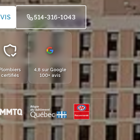
VIS
514-316-1043
Plombiers
4,8 sur Google
certifiés
100+ avis