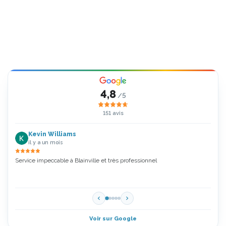
4,8
/5
151 avis
Kevin Williams
il y a un mois
Service impeccable à Blainville et très professionnel
Zoubi
5 Étoi
Voir sur Google