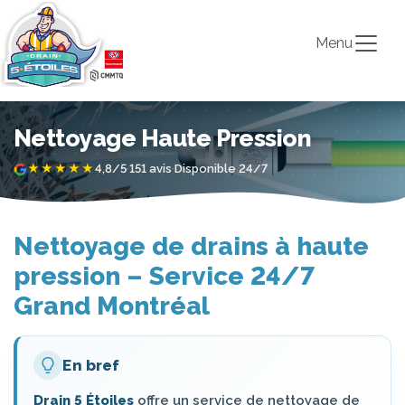
Menu
Nettoyage Haute Pression
★★★★★
4,8/5
·
151 avis
·
Disponible 24/7
Nettoyage de drains à haute
pression – Service 24/7
Grand Montréal
En bref
Drain 5 Étoiles
offre un service de nettoyage de