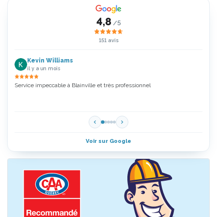
4,8
/5
151 avis
Kevin Williams
il y a un mois
Service impeccable à Blainville et très professionnel
Zoubi
5 Étoi
Voir sur Google