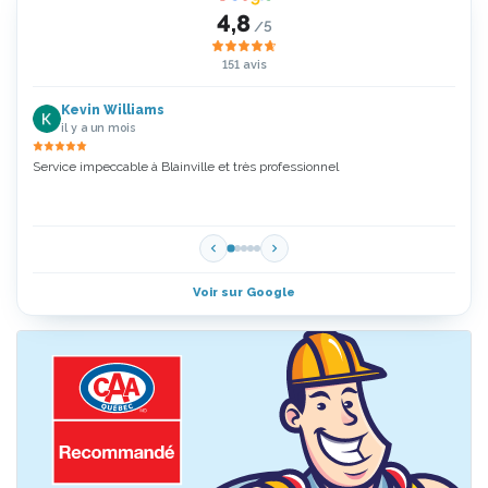
4,8
/5
151 avis
Kevin Williams
il y a un mois
Service impeccable à Blainville et très professionnel
Zoubi
5 Étoi
Voir sur Google