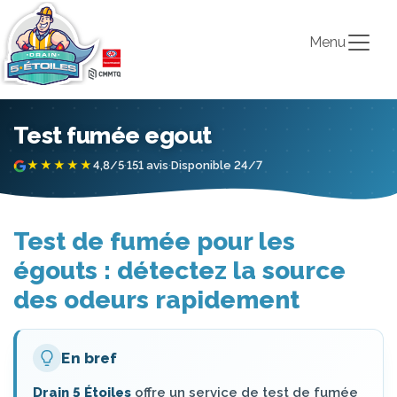
Menu
Test fumée egout
★★★★★
4,8/5
·
151 avis
·
Disponible 24/7
Test de fumée pour les
égouts : détectez la source
des odeurs rapidement
En bref
Drain 5 Étoiles
offre un service de test de fumée