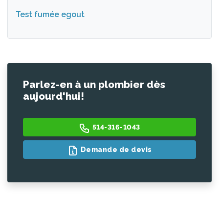
Test fumée egout
Parlez-en à un plombier dès
aujourd'hui!
514-316-1043
Demande de devis